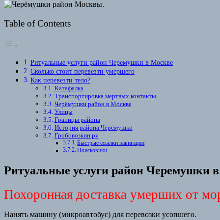
Table of Contents
Ритуальные услуги район Черемушки в Москве
Сколько стоит перевезти умершего
Как перевезти тело?
Катафалка
Транспортировка мертвых контакты
Черёмушки район в Москве
Улицы
Границы района
История района Черёмушки
Гробовозкин.ру
Быстрые ссылки навигации
Поисковики
Ритуальные услуги район Черемушки в
Похоронная доставка умерших от мор
Нанять машину (микроавтобус) для перевозки усопшего.