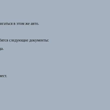
гаться в этом же авто.
обятся следующие документы:
ца.
ест.