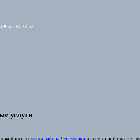
 (996) 710-33-53
ые услуги
 покойного от
морга района Черёмушки
в крематорий или же для