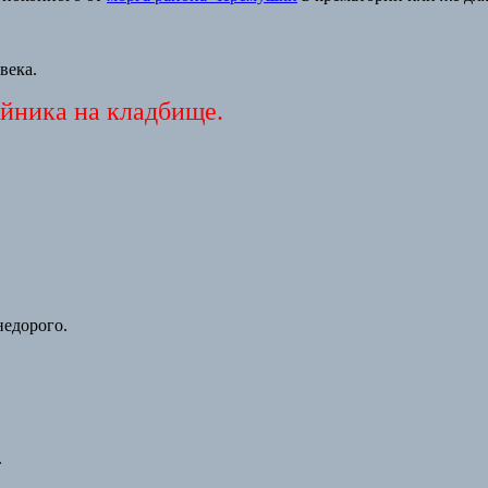
века.
ойника на кладбище.
недорого.
.