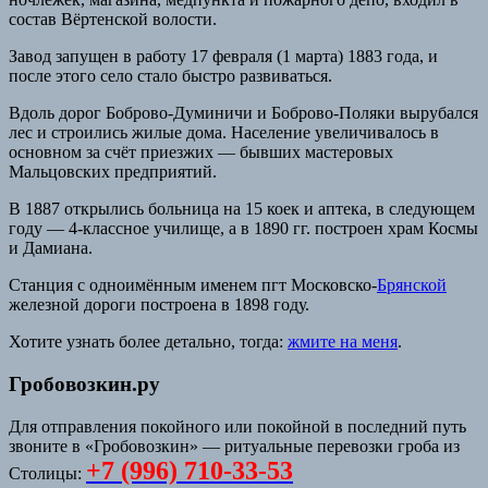
состав Вёртенской волости.
Завод запущен в работу 17 февраля (1 марта) 1883 года, и
после этого село стало быстро развиваться.
Вдоль дорог Боброво-Думиничи и Боброво-Поляки вырубался
лес и строились жилые дома. Население увеличивалось в
основном за счёт приезжих — бывших мастеровых
Мальцовских предприятий.
В 1887 открылись больница на 15 коек и аптека, в следующем
году — 4-классное училище, а в 1890 гг. построен храм Космы
и Дамиана.
Станция с одноимённым именем пгт Московско-
Брянской
железной дороги построена в 1898 году.
Хотите узнать более детально, тогда:
жмите на меня
.
Гробовозкин.ру
Для отправления покойного или покойной в последний путь
звоните в «Гробовозкин» — ритуальные перевозки гроба из
+7 (996) 710-33-53
Столицы: