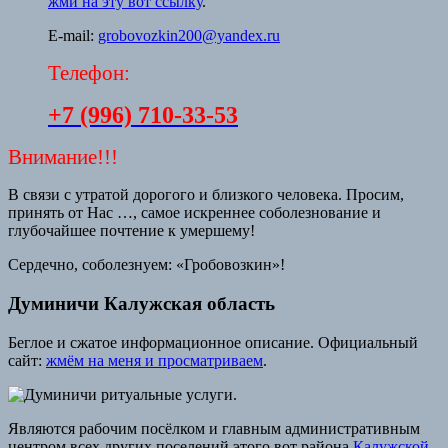
жми на эту вот ссылку
.
E-mail:
grobovozkin200@yandex.ru
Телефон:
+7 (996) 710-33-53
Внимание!!!
В связи с утратой дорогого и близкого человека. Просим,
принять от Нас …, самое искреннее соболезнование и
глубочайшее почтение к умершему!
Сердечно, соболезнуем: «Гробовозкин»!
Думиничи Калужская область
Беглое и сжатое информационное описание. Официальный
сайт:
жмём на меня и просматриваем
.
Являются рабочим посёлком и главным административным
центром всех других поселений этого вот района
Калужской