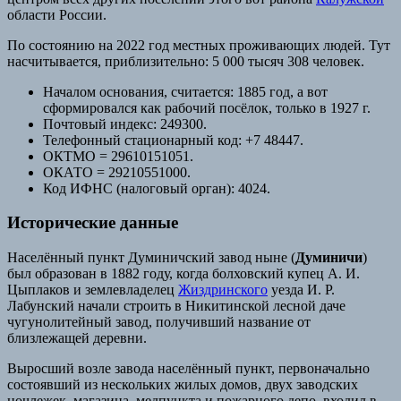
области России.
По состоянию на 2022 год местных проживающих людей. Тут
насчитывается, приблизительно: 5 000 тысяч 308 человек.
Началом основания, считается: 1885 год, а вот
сформировался как рабочий посёлок, только в 1927 г.
Почтовый индекс: 249300.
Телефонный стационарный код: +7 48447.
ОКТМО = 29610151051.
ОКАТО = 29210551000.
Код ИФНС (налоговый орган): 4024.
Исторические данные
Населённый пункт Думиничский завод ныне (
Думиничи
)
был образован в 1882 году, когда болховский купец А. И.
Цыплаков и землевладелец
Жиздринского
уезда И. Р.
Лабунский начали строить в Никитинской лесной даче
чугунолитейный завод, получивший название от
близлежащей деревни.
Выросший возле завода населённый пункт, первоначально
состоявший из нескольких жилых домов, двух заводских
ночлежек, магазина, медпункта и пожарного депо, входил в