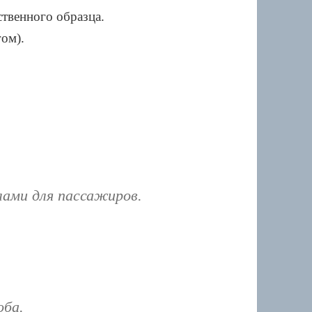
ственного образца.
гом).
лами для пассажиров.
оба.