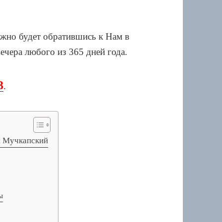
ожно будет обратившись к Нам в
вечера любого из 365 дней года.
3
.
п Мучкапский
ы