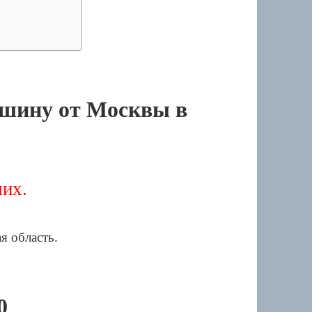
шину от Москвы в
их.
0