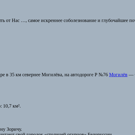
нять от Нас …, самое искреннее соболезнование и глубочайшее п
ре в 35 км севернее Могилёва, на автодороге Р №76
Могилёв
— 
10,7 км².
ну Зоричу.
считают свой городок «столицей огурцов» Белоруссии.