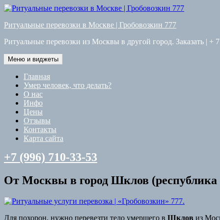
Перейти
к
Ритуальные перевозки в Москве | Гробовозкин 777
содержимому
Ритуальные перевозки из Москвы в другой город. Заказать | + 7
Меню и виджеты
Главная
Умер человек, что делать?
О нас
Инфо
Цены
Отзывы
Контакты
Карта сайта
+7 (996) 710-33-53
От Москвы в город Шклов (республика 
Для похорон, нужно перевезти тело умершего в
Шклов
из Мос