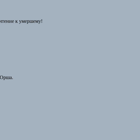
очтение к умершему!
Орша.