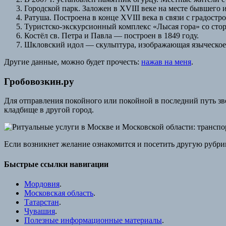
Городской парк. Заложен в XVIII веке на месте бывшего
Ратуша. Построена в конце XVIII века в связи с градост
Туристско-экскурсионный комплекс «Лысая гора» со сто
Костёл св. Петра и Павла — построен в 1849 году.
Шкловский идол — скульптура, изображающая языческое
Другие данные, можно будет прочесть:
нажав на меня
.
Гробовозкин.ру
Для отправления покойного или покойной в последний путь зв
кладбище в другой город.
Если возникнет желание ознакомится и посетить другую рубри
Быстрые ссылки навигации
Мордовия
.
Московская область
.
Татарстан
.
Чувашия
.
Полезные информационные материалы
.