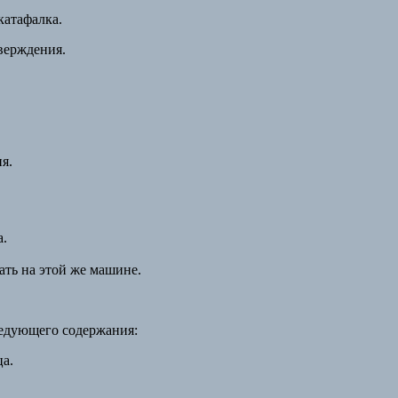
катафалка.
верждения.
я.
а.
ать на этой же машине.
ледующего содержания:
ца.