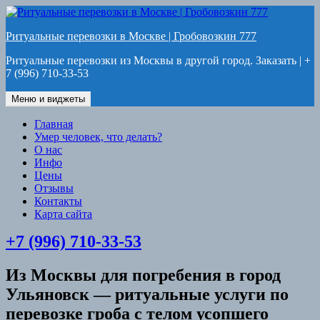
Перейти
к
Ритуальные перевозки в Москве | Гробовозкин 777
содержимому
Ритуальные перевозки из Москвы в другой город. Заказать | +
7 (996) 710-33-53
Меню и виджеты
Главная
Умер человек, что делать?
О нас
Инфо
Цены
Отзывы
Контакты
Карта сайта
+7 (996) 710-33-53
Из Москвы для погребения в город
Ульяновск — ритуальные услуги по
перевозке гроба с телом усопшего