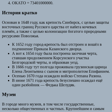
ОКАТО = 73401000000.
История кратко
Основан в 1648 году, как крепость Синбирск, с целью защиты
восточных границ Русского царства от набега кочевых
племён, а также с целью колонизации богатого природными
ресурсами Поволжья.
К 1652 году город-крепость был отстроен и вошёл в
подчинение Приказа Казанского дворца.
А вот к 1654 году была построена засечная черта,
ставшая продолжением Корсунского участка
Белгородской черты, и образован уезд.
В 1666 году тут полгода проживала грузинская царица
Елена Леонтьевна с сыном и митрополитом Епифанием.
Осенью 1670 года осаждало войско Степана Разина.
В июне 1671 года крепость безуспешно осаждал ещё
один разбойник — Федька Шелудяк.
Музеи
В городе много музеев, в том числе государственные,
несколько общественных и частных. Крупнейшим и самым