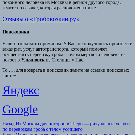
покойного человека из Москвы в регион другого города,
жмите по ссылке, которая расположена ниже.
Отзывы о «Гробовозкин.ру»
Поисковики
Если по каким-то причинам. У Вас, не получилось произвести
заказ рит. услуг автотранспорта, который поможет
осуществить перевозку гроба с телом мёртвого человека на
погост в
Ульяновск
из Столицы у Нас.
То …, для возврата в поисковик жмите на ссылки поисковых
систем.
Яндекс
Google
Навигация
Предыдущая
Назад
Из Москвы для похорон в Твери — ритуальные услуги
запись:
по перевозкам гроба с телом усопшего
по
Следующая
Далее
Отпевание умершего — церковное или заочное, какая