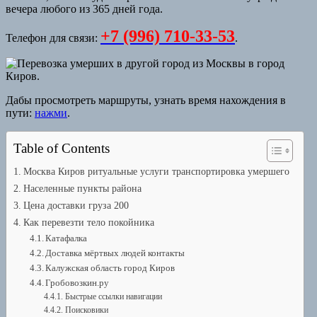
вечера любого из 365 дней года.
+7 (996) 710-33-53
Телефон для связи:
.
Дабы просмотреть маршруты, узнать время нахождения в
пути:
нажми
.
Table of Contents
Москва Киров ритуальные услуги транспортировка умершего
Населенные пункты района
Цена доставки груза 200
Как перевезти тело покойника
Катафалка
Доставка мёртвых людей контакты
Калужская область город Киров
Гробовозкин.ру
Быстрые ссылки навигации
Поисковики