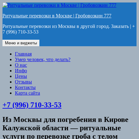
Перейти
к
Ритуальные перевозки в Москве | Гробовозкин 777
содержимому
Ритуальные перевозки из Москвы в другой город. Заказать | +
7 (996) 710-33-53
Меню и виджеты
Главная
Умер человек, что делать?
О нас
Инфо
Цены
Отзывы
Контакты
Карта сайта
+7 (996) 710-33-53
Из Москвы для погребения в Кирове
Калужской области — ритуальные
услуги по перевозке гроба с телом