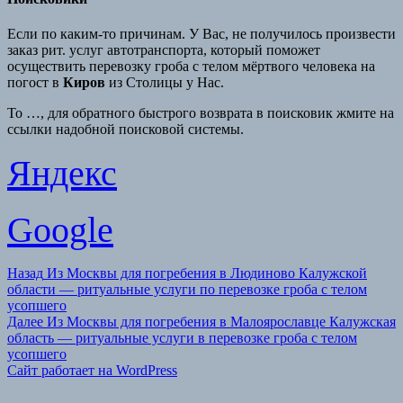
Если по каким-то причинам. У Вас, не получилось произвести
заказ рит. услуг автотранспорта, который поможет
осуществить перевозку гроба с телом мёртвого человека на
погост в
Киров
из Столицы у Нас.
То …, для обратного быстрого возврата в поисковик жмите на
ссылки надобной поисковой системы.
Яндекс
Google
Навигация
Предыдущая
Назад
Из Москвы для погребения в Людиново Калужской
запись:
области — ритуальные услуги по перевозке гроба с телом
по
усопшего
записям
Следующая
Далее
Из Москвы для погребения в Малоярославце Калужская
запись:
область — ритуальные услуги в перевозке гроба с телом
усопшего
Сайт работает на WordPress