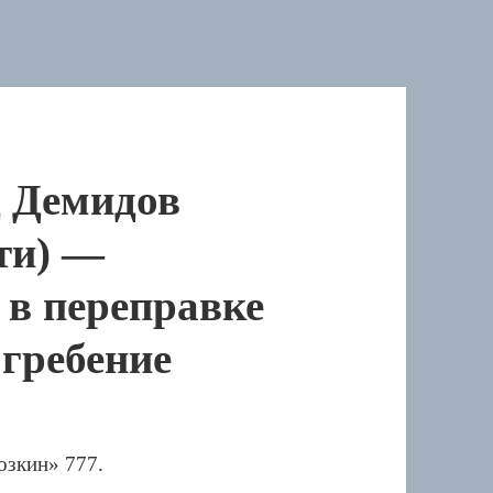
д Демидов
ти) —
 в переправке
огребение