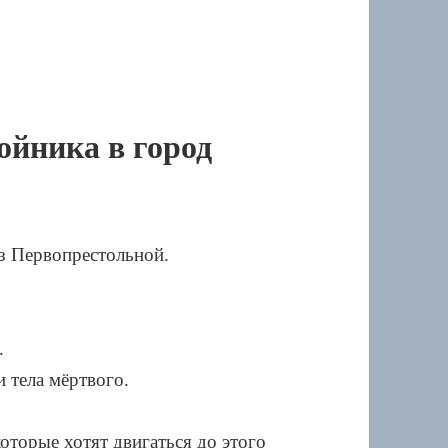
ойника в город
з Первопрестольной.
.
 тела мёртвого.
торые хотят двигаться до этого