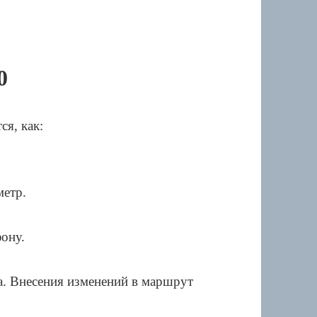
0
я, как:
метр.
фону.
ка. Внесения изменений в маршрут