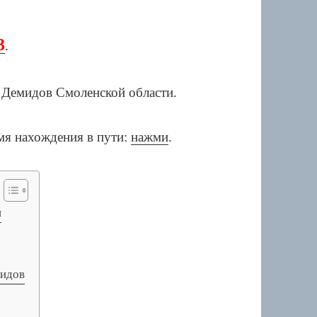
3
.
мя нахождения в пути:
нажми
.
и
мидов