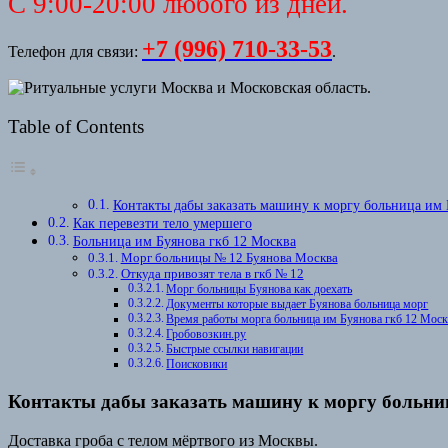
С 9:00-20:00 любого из дней.
+7 (996) 710-33-53
Телефон для связи:
.
Table of Contents
Контакты дабы заказать машину к моргу больница им 
Как перевезти тело умершего
Больница им Буянова гкб 12 Москва
Морг больницы № 12 Буянова Москва
Откуда привозят тела в гкб № 12
Морг больницы Буянова как доехать
Документы которые выдает Буянова больница морг
Время работы морга больница им Буянова гкб 12 Мос
Гробовозкин.ру
Быстрые ссылки навигации
Поисковики
Контакты дабы заказать машину к моргу больни
Доставка гроба с телом мёртвого из Москвы.