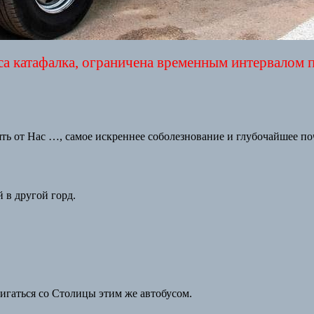
а катафалка, ограничена временным интервалом по
нять от Нас …, самое искреннее соболезнование и глубочайшее п
 в другой горд.
игаться со Столицы этим же автобусом.